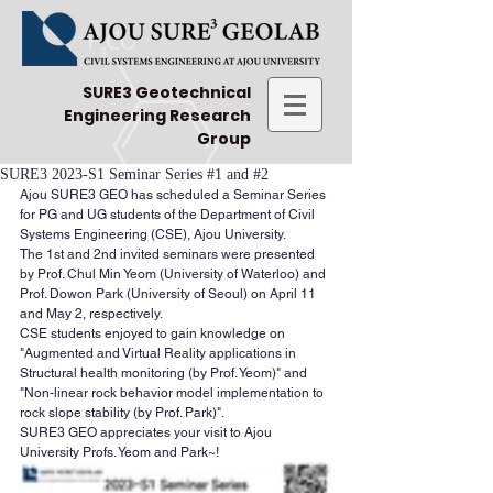
SURE3 Geotechnical
Engineering Research
Group
SURE3 2023-S1 Seminar Series #1 and #2
Ajou SURE3 GEO has scheduled a Seminar Series 
for PG and UG students of the Department of Civil 
Systems Engineering (CSE), Ajou University. 
The 1st and 2nd invited seminars were presented 
by Prof. Chul Min Yeom (University of Waterloo) and 
Prof. Dowon Park (University of Seoul) on April 11 
and May 2, respectively. 
CSE students enjoyed to gain knowledge on 
"Augmented and Virtual Reality applications in 
Structural health monitoring (by Prof. Yeom)" and 
"Non-linear rock behavior model implementation to 
rock slope stability (by Prof. Park)". 
SURE3 GEO appreciates your visit to Ajou 
University Profs. Yeom and Park~!